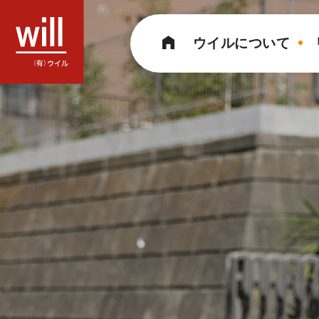
コ
ン
ウイルについて
テ
ン
ツ
へ
ス
キ
ッ
プ