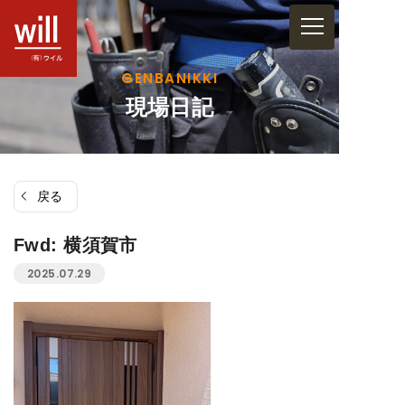
コ
ン
テ
GENBANIKKI
ン
現場日記
ツ
へ
ス
戻る
キ
ッ
Fwd: 横須賀市
プ
2025.07.29