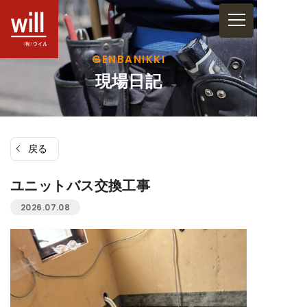
コ
ン
テ
GENBANIKKI
ン
現場日記
ツ
へ
ス
戻る
キ
ッ
ユニットバス交換工事
プ
2026.07.08