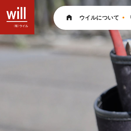
コ
ン
ウイルについて
テ
ン
ツ
へ
ス
キ
ッ
プ