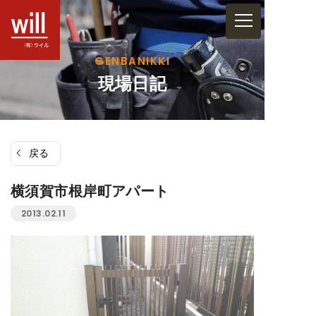
コ
ン
テ
GENBANIKKI
ン
現場日記
ツ
へ
ス
戻る
キ
ッ
横須賀市根岸町アパート
プ
2013.02.11