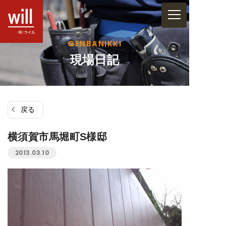
コ
ン
テ
GENBANIKKI
ン
現場日記
ツ
へ
ス
戻る
キ
ッ
横須賀市馬堀町S様邸
プ
2013.03.10