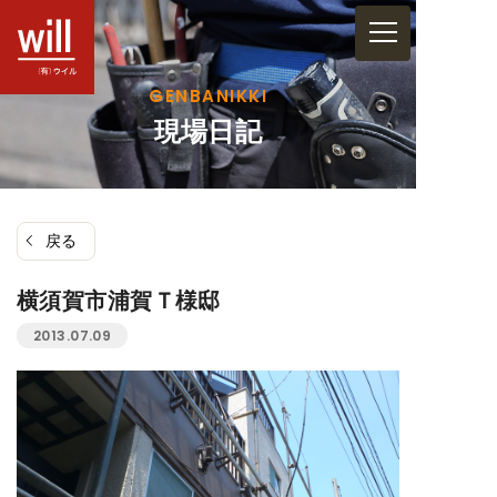
コ
ン
テ
GENBANIKKI
ン
現場日記
ツ
へ
ス
戻る
キ
ッ
横須賀市浦賀Ｔ様邸
プ
2013.07.09