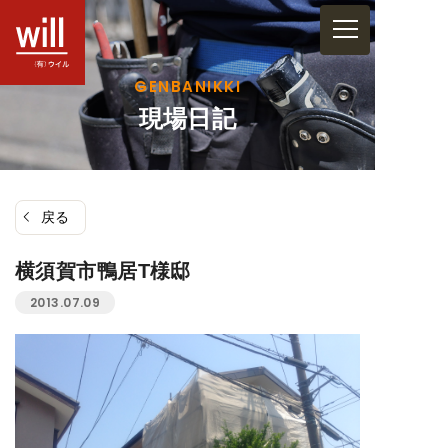
コ
ン
テ
GENBANIKKI
ン
現場日記
ツ
へ
ス
戻る
キ
ッ
横須賀市鴨居T様邸
プ
2013.07.09