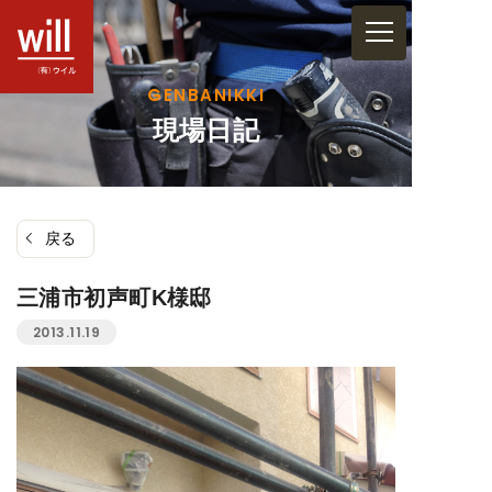
コ
ン
テ
GENBANIKKI
ン
現場日記
ツ
へ
ス
戻る
キ
ッ
三浦市初声町K様邸
プ
2013.11.19