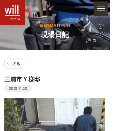
コ
ン
テ
GENBANIKKI
ン
現場日記
ツ
へ
ス
戻る
キ
ッ
三浦市Ｙ様邸
プ
2013.11.20