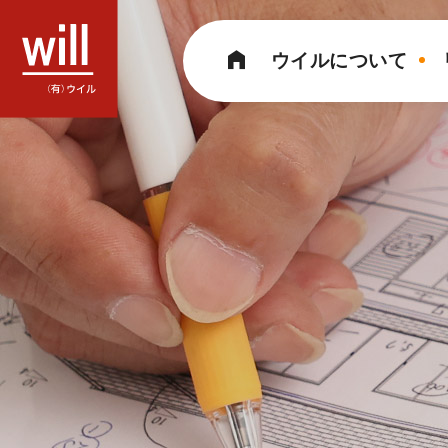
コ
ン
ウイルについて
テ
ン
ツ
へ
ス
キ
ッ
プ