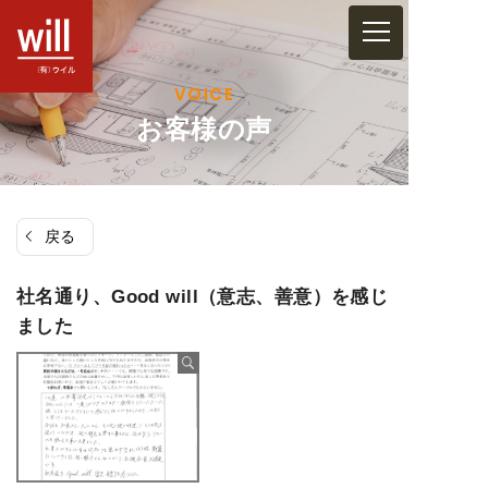
コ
ン
テ
VOICE
ン
お客様の声
ツ
へ
ス
戻る
キ
ッ
社名通り、Good will（意志、善意）を感じ
プ
ました