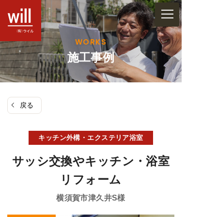
コ
ン
テ
WORKS
ン
施工事例
ツ
へ
ス
戻る
キ
ッ
プ
キッチン
外構・エクステリア
浴室
サッシ交換やキッチン・浴室
リフォーム
横須賀市津久井
S様