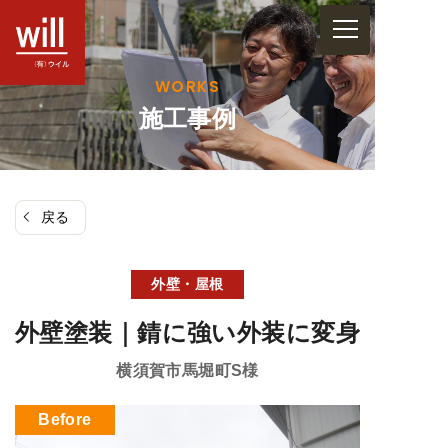
コ
ン
テ
WORKS
ン
施工事例
ツ
へ
ス
戻る
キ
ッ
プ
外壁・屋根
外壁塗装｜錆に強い外装に変身
横須賀市馬堀町
S様
Before