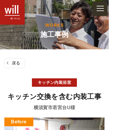
コ
ン
テ
WORKS
ン
施工事例
ツ
へ
ス
戻る
キ
ッ
プ
キッチン
内装
浴室
キッチン交換を含む内装工事
横須賀市若宮台
U様
Before