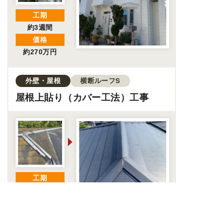
工期
約3週間
価格
約270万円
外壁・屋根
横断ルーフS
屋根上貼り（カバー工法）工事
工期
価格
.