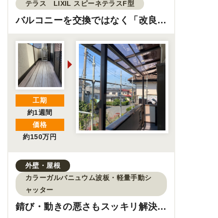
テラス LIXIL スピーネテラスF型
バルコニーを交換ではなく「改良」
して快適に！
工期
約1週間
価格
約150万円
外壁・屋根
カラーガルバニュウム波板・軽量手動シ
ャッター
錆び・動きの悪さもスッキリ解決！