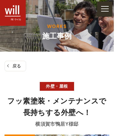
コ
ン
テ
WORKS
ン
施工事例
ツ
へ
ス
戻る
キ
ッ
プ
外壁・屋根
フッ素塗装・メンテナンスで
長持ちする外壁へ！
横須賀市鴨居
Y様邸