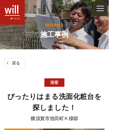
コ
ン
テ
WORKS
ン
施工事例
ツ
へ
ス
戻る
キ
ッ
プ
浴室
ぴったりはまる洗面化粧台を
探しました！
横須賀市池田町
Ｋ様邸