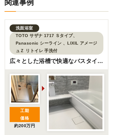
関連事例
洗面
浴室
TOTO サザナ 1717 Ｓタイプ、
Panasonic シーライン 、LIXIL アメージ
ュＺ リトイレ 手洗付
広々とした浴槽で快適なバスタイ
ム！お風呂のサイズアップリフォー
ム工事
工期
価格
約200万円