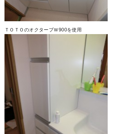
ＴＯＴＯのオクターブＷ900を使用