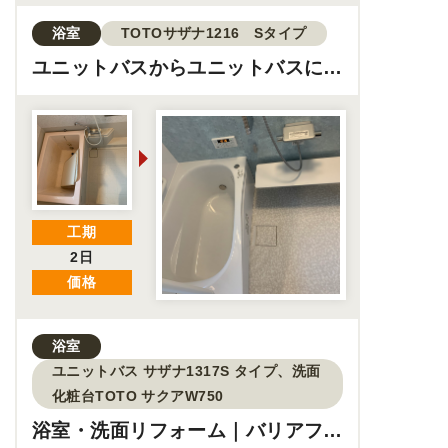
浴室
TOTOサザナ1216 Sタイプ
ユニットバスからユニットバスに交
換
工期
2日
価格
浴室
ユニットバス サザナ1317S タイプ、洗面
化粧台TOTO サクアW750
浴室・洗面リフォーム｜バリアフリ