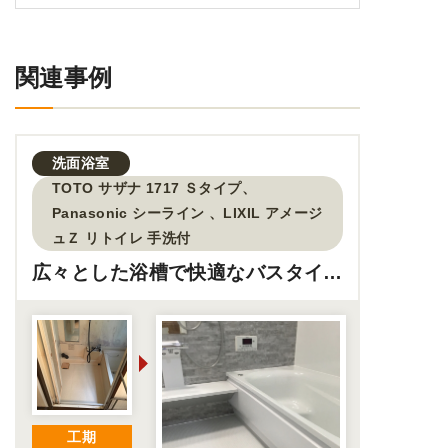
関連事例
洗面
浴室
TOTO サザナ 1717 Ｓタイプ、
Panasonic シーライン 、LIXIL アメージ
ュＺ リトイレ 手洗付
広々とした浴槽で快適なバスタイ
ム！お風呂のサイズアップリフォー
ム工事
工期