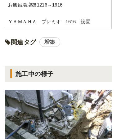
お風呂場増築1216→1616
ＹＡＭＡＨＡ プレミオ 1616 設置
関連タグ
増築
施工中の様子