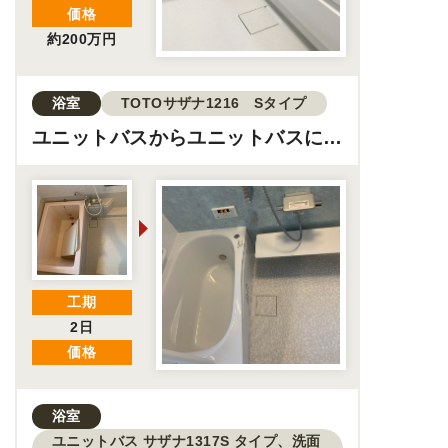
価格
約200万円
浴室
TOTOサザナ1216 Sタイプ
ユニットバスからユニットバスに交
換
工期
2日
価格
浴室
ユニットバス サザナ1317S タイプ、洗面