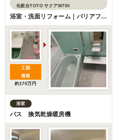
化粧台TOTO サクアW750
浴室・洗面リフォーム｜バリアフリ
ーの実現
工期
価格
約170万円
浴室
バス 換気乾燥暖房機