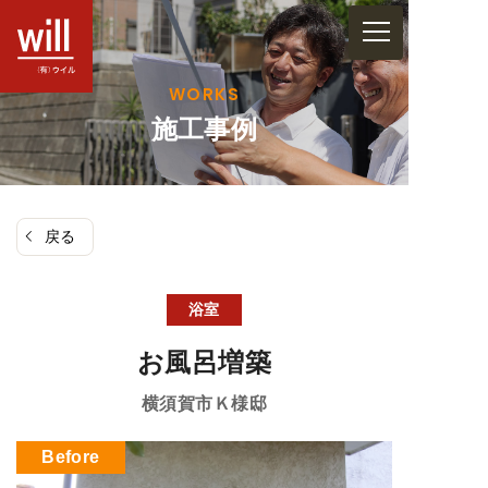
コ
ン
テ
WORKS
ン
施工事例
ツ
へ
ス
戻る
キ
ッ
プ
浴室
お風呂増築
横須賀市
Ｋ様邸
Before