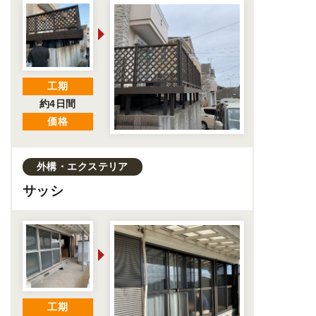
工期
約4日間
価格
外構・エクステリア
サッシ
工期