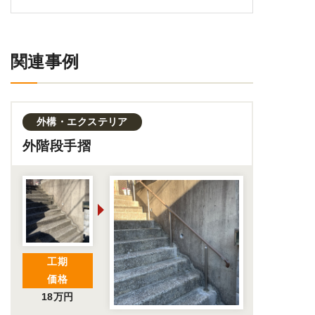
関連事例
外構・エクステリア
外階段手摺
工期
価格
18万円