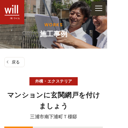
コ
ン
テ
WORKS
ン
施工事例
ツ
へ
ス
戻る
キ
ッ
プ
外構・エクステリア
マンションに玄関網戸を付け
ましょう
三浦市南下浦町
Ｔ様邸