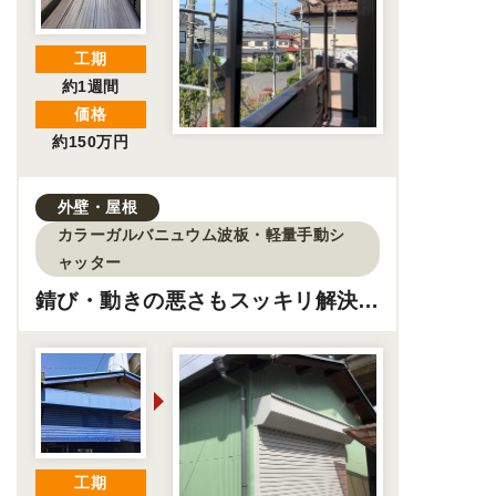
工期
約1週間
価格
約150万円
外壁・屋根
カラーガルバニュウム波板・軽量手動シ
ャッター
錆び・動きの悪さもスッキリ解決！
倉庫リフォーム工事
工期