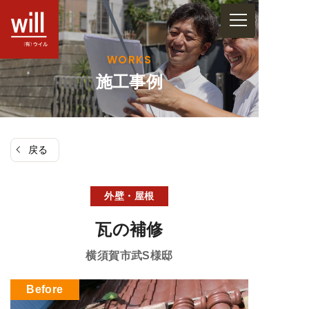
コ
ン
テ
WORKS
ン
施工事例
ツ
へ
ス
戻る
キ
ッ
プ
外壁・屋根
瓦の補修
横須賀市武
S様邸
Before