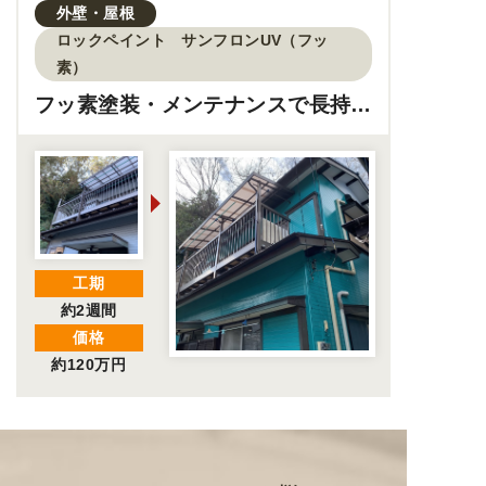
外壁・屋根
ロックペイント サンフロンUV（フッ
素）
フッ素塗装・メンテナンスで長持ち
する外壁へ！
工期
約2週間
価格
約120万円