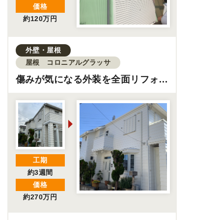
価格
約120万円
外壁・屋根
屋根 コロニアルグラッサ
傷みが気になる外装を全面リフォー
ム丨雨漏り対策で安心の住まいに
工期
約3週間
価格
約270万円