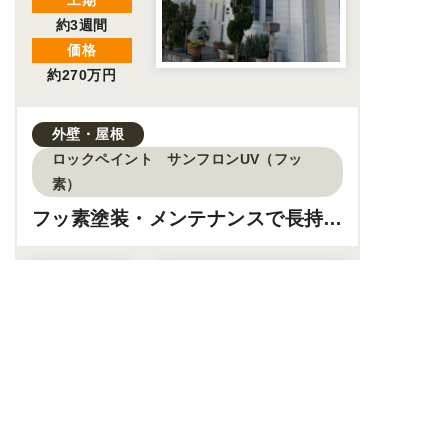
工期
約3週間
価格
約270万円
外壁・屋根
ロックペイント サンフロンUV（フッ
素）
フッ素塗装・メンテナンスで長持ち
する外壁へ！
工期
約2週間
価格