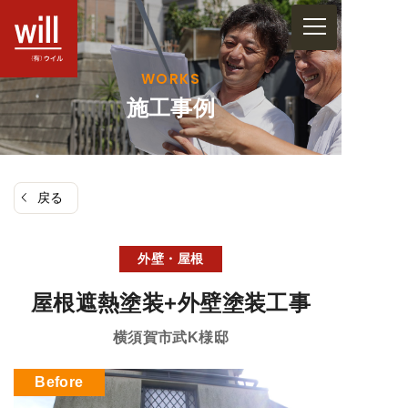
コ
ン
テ
WORKS
ン
施工事例
ツ
へ
ス
戻る
キ
ッ
プ
外壁・屋根
屋根遮熱塗装+外壁塗装工事
横須賀市武
K様邸
Before