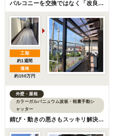
バルコニーを交換ではなく「改良」
して快適に！
工期
約1週間
価格
約150万円
外壁・屋根
カラーガルバニュウム波板・軽量手動シ
ャッター
錆び・動きの悪さもスッキリ解決！
倉庫リフォーム工事