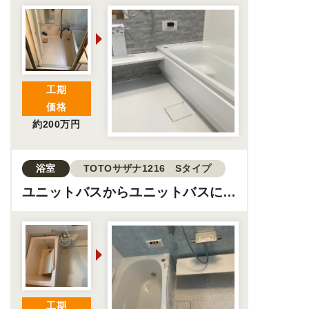
ム工事
工期
価格
約200万円
浴室
TOTOサザナ1216 Sタイプ
ユニットバスからユニットバスに交
換
工期