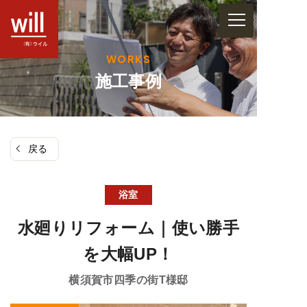
コ
ン
テ
WORKS
ン
施工事例
ツ
へ
ス
戻る
キ
ッ
プ
浴室
水廻りリフォーム｜使い勝手
を大幅UP！
横須賀市四季の街
T様邸