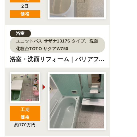
2日
価格
浴室
ユニットバス サザナ1317S タイプ、洗面
化粧台TOTO サクアW750
浴室・洗面リフォーム｜バリアフリ
ーの実現
工期
価格
約170万円