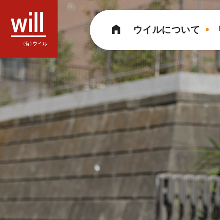
コ
ン
ウイルについて
テ
ン
ツ
へ
ス
キ
ッ
プ