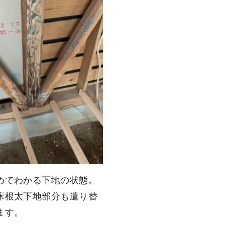
めてわかる下地の状態。
床根太下地部分も遣り替
ます。