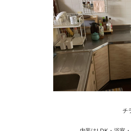
チ
内装はLDK・浴室