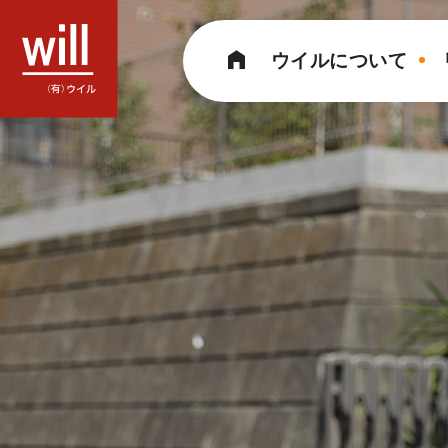
コ
ン
ウイルについて
テ
ン
ツ
へ
ス
キ
ッ
プ