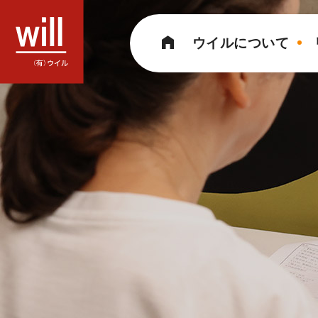
コ
ン
ウイルについて
テ
ン
ツ
へ
ス
キ
ッ
プ