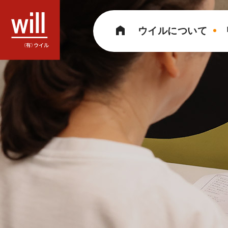
コ
ン
ウイルについて
テ
ン
ツ
へ
ス
キ
ッ
プ