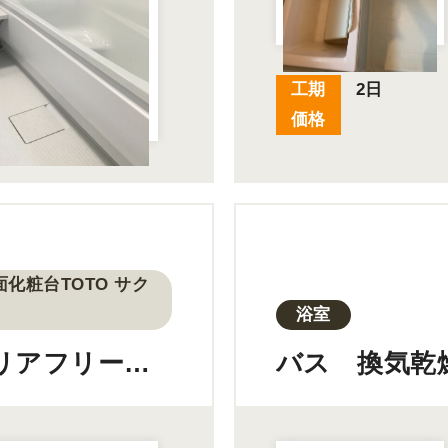
工期
2日
価格
面化粧台TOTO サク
浴室
リアフリーの
バス 換気乾