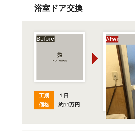
浴室ドア交換
工期
１日
価格
約11万円