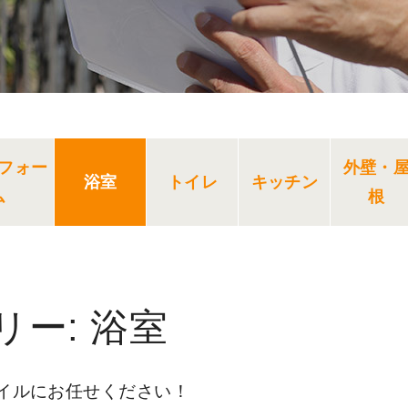
フォー
外壁・
浴室
トイレ
キッチン
ム
根
リー:
浴室
イルにお任せください！