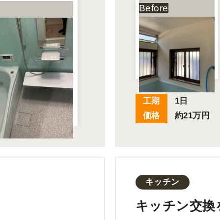
工期
1日
価格
約21万円
キッチン
キッチン交換