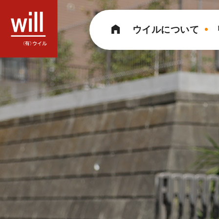
コ
ン
ウイルについて
テ
ン
ツ
へ
ス
キ
ッ
プ