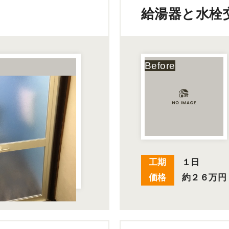
給湯器と水栓
工期
１日
価格
約２６万円