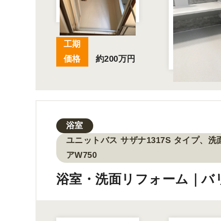
工期
価格
約200万円
浴室
ユニットバス サザナ1317S タイプ、洗
アW750
浴室・洗面リフォーム｜バ
実現