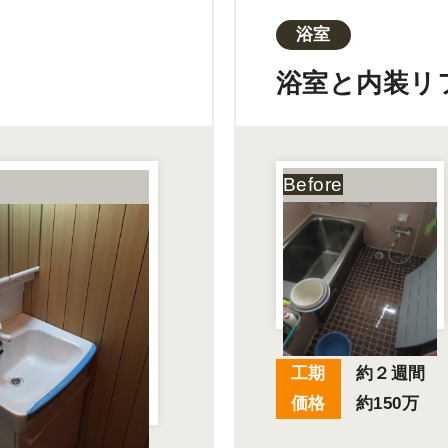
浴室
浴室と内装リ
工期
約２週間
価格
約150万